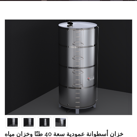
خزان أسطوانة عمودية سعة 40 طنًا وخزان مياه