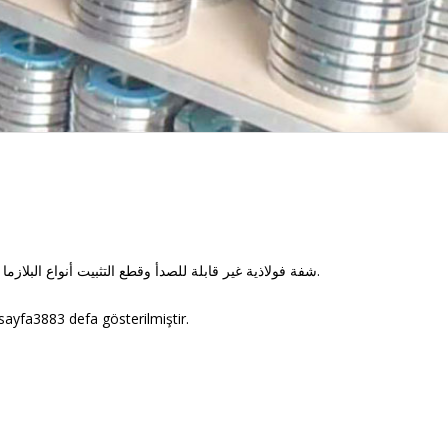
شفة فولاذية غير قابلة للصدأ وقطع التثبيت أنواع البلازما من 1 مم إلى 90 مم وتقطيع المقص من 0.40 مم إلى 10 مم.
sayfa3883 defa gösterilmiştir.