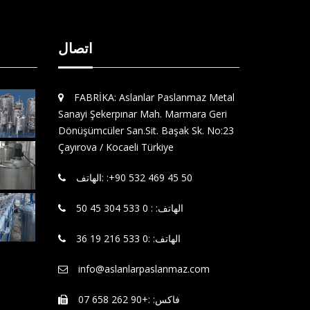
اتصال
FABRİKA: Aslanlar Paslanmaz Metal
Sanayi Şekerpınar Mah. Marmara Geri
Dönüşümcüler San.Sit. Başak Sk. No:23
Çayırova / Kocaeli Türkiye
الهاتف: : 0 533 304 45 50
الهاتف: :0 533 216 19 36
info@aslanlarpaslanmaz.com
فاكس: :+90 262 658 07