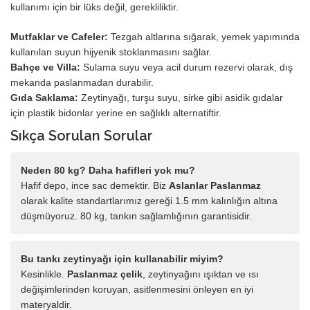
kullanımı için bir lüks değil, gerekliliktir.
Mutfaklar ve Cafeler:
Tezgah altlarına sığarak, yemek yapımında
kullanılan suyun hijyenik stoklanmasını sağlar.
Bahçe ve Villa:
Sulama suyu veya acil durum rezervi olarak, dış
mekanda paslanmadan durabilir.
Gıda Saklama:
Zeytinyağı, turşu suyu, sirke gibi asidik gıdalar
için plastik bidonlar yerine en sağlıklı alternatiftir.
Sıkça Sorulan Sorular
Neden 80 kg? Daha hafifleri yok mu?
Hafif depo, ince sac demektir. Biz
Aslanlar Paslanmaz
olarak kalite standartlarımız gereği 1.5 mm kalınlığın altına
düşmüyoruz. 80 kg, tankın sağlamlığının garantisidir.
Bu tankı zeytinyağı için kullanabilir miyim?
Kesinlikle.
Paslanmaz çelik
, zeytinyağını ışıktan ve ısı
değişimlerinden koruyan, asitlenmesini önleyen en iyi
materyaldir.